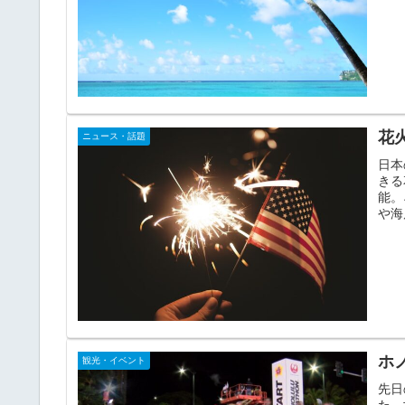
花
ニュース・話題
日本
きる
能。
や海
ホ
観光・イベント
先日
た。