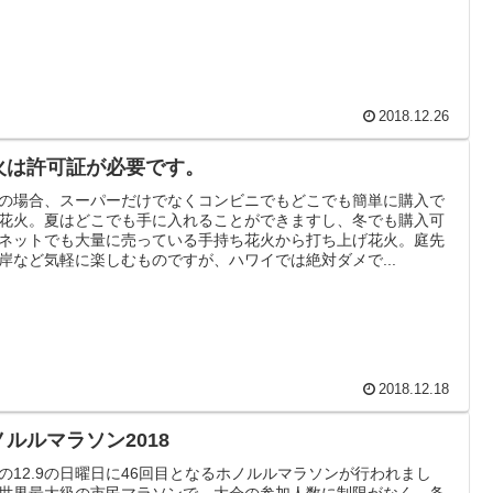
2018.12.26
火は許可証が必要です。
の場合、スーパーだけでなくコンビニでもどこでも簡単に購入で
花火。夏はどこでも手に入れることができますし、冬でも購入可
ネットでも大量に売っている手持ち花火から打ち上げ花火。庭先
岸など気軽に楽しむものですが、ハワイでは絶対ダメで...
2018.12.18
ノルルマラソン2018
の12.9の日曜日に46回目となるホノルルマラソンが行われまし
世界最大級の市民マラソンで、大会の参加人数に制限がなく、条