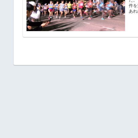
件を
あれ