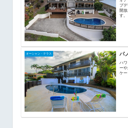
プデ
開放
す。
パ
オーシャン・テラス
ハワ
ーや
ケー