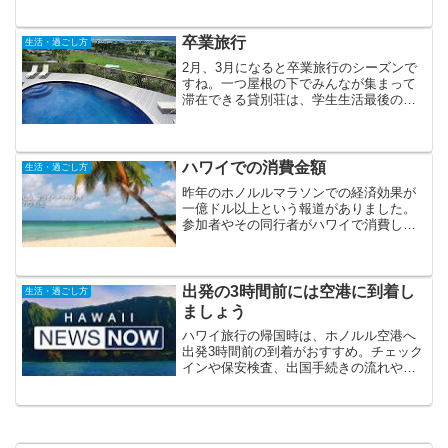
い実情となっていますが、ほっと一息つ
けるビーチにも新しい規制が敷かれそう
です。先日、オアフ島内のビーチを含
卒業旅行
生活・過ごし方
む、幾つかの場所での喫煙を...
2月、3月になると卒業旅行のシーズンで
すね。一つ屋根の下でみんなが集まって
滞在できる貸別荘は、学生生活最後の思
い出にピッタリだと思います！BBQをし
たり、レンタカーでいろんな場所を廻っ
たり・・・。そんな中、今月にあるお客
様（18名様）が卒業...
ハワイでの消費金額
生活・過ごし方
昨年のホノルルマラソンでの経済効果が
一億ドル以上という報道がありました。
参加者やその同行者がハワイで消費した
金額の総額ということで、買い物や食
事、観光の費用などを元に算出されまし
た。ほとんどの参加者（8割以上）が日本
人でしたから、それだけ多...
出発の3時間前には空港に到着し
生活・過ごし方
ましょう
ハワイ旅行の帰国時は、ホノルル空港へ
出発3時間前の到着がおすすめ。チェック
インや保安検査、出国手続きの流れや、
空港での過ごし方など、帰国日に役立つ
情報をご紹介します。