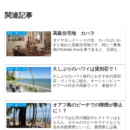
関連記事
高級住宅地 カハラ
生活・過ごし方
ダイヤモンドヘッドの先、カハラはいわ
ずと知れた高級住宅地です。特に一番海
側のKahala Aveを車で走ると、立派な門
構えの家々が並び、庭の椰子の木は威厳
を放ち、明らかに雰囲気が違う「超」高
級住宅街とわかります。レンタカーでう
ろちょろしてる...
久しぶりのハワイは貸別荘で！
生活・過ごし方
久しぶりのハワイ旅行におすすめの貸別
荘・ヴィラをご紹介。オーシャンビュー
やプール付きの高級ヴィラ、家族やグル
ープでゆったり過ごせるバケーションレ
ンタルなど、特別なハワイ滞在にぴった
りの宿泊先を掲載しています。
オアフ島のビーチでの喫煙が禁止
生活・過ごし方
に！？
ハワイでは公共の施設やレストランはも
ちろん、ホテルのロビーやラナイなども
含め全館禁煙といった、愛煙家には厳し