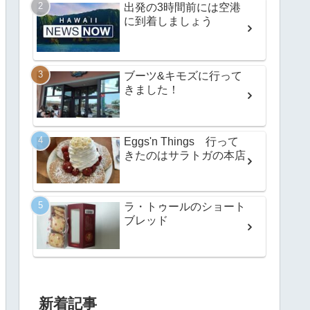
出発の3時間前には空港
に到着しましょう
ブーツ&キモズに行って
きました！
Eggs'n Things 行って
きたのはサラトガの本店
ラ・トゥールのショート
ブレッド
新着記事