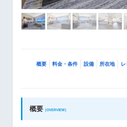
概要
料金・条件
設備
所在地
レ
概要
［OVERVIEW］