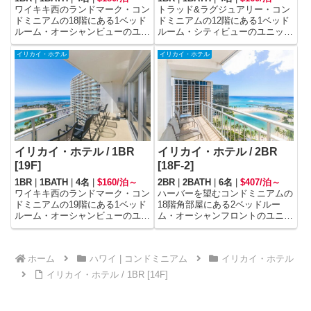
ワイキキ西のランドマーク・コン
トラッド&ラグジュアリー・コン
ドミニアムの18階にある1ベッド
ドミニアムの12階にある1ベッド
ルーム・オーシャンビューのユニ
ルーム・シティビューのユニット
ットです。
です。
イリカイ・ホテル
イリカイ・ホテル
イリカイ・ホテル / 1BR
イリカイ・ホテル / 2BR
[19F]
[18F-2]
1BR
|
1BATH
|
4名
|
$160/泊～
2BR
|
2BATH
|
6名
|
$407/泊～
ワイキキ西のランドマーク・コン
ハーバーを望むコンドミニアムの
ドミニアムの19階にある1ベッド
18階角部屋にある2ベッドルー
ルーム・オーシャンビューのユニ
ム・オーシャンフロントのユニッ
ットです。
トです。
ホーム
ハワイ | コンドミニアム
イリカイ・ホテル
イリカイ・ホテル / 1BR [14F]