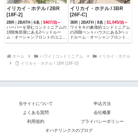
イリカイ・ホテル / 2BR
イリカイ・ホテル / 3BR
[18F-2]
[26F-C]
2BR
|
2BATH
|
6名
|
$407/泊～
3BR
|
2BATH
|
8名
|
$1,045/泊～
ハーバーを望むコンドミニアムの
ワイキキの象徴的コンドミニアム
18階角部屋にある2ベッドルー
の26階ペントハウスにある3ベッ
ム・オーシャンフロントのユニッ
ドルーム・オーシャンフロントの
トです。
ユニットです。
ホーム
ハワイ | コンドミニアム
イリカイ・ホテル
イリカイ・ホテル / 1BR [18F-D]
当サイトについて
申込方法
よくある質問
会社概要
利用規約
プライバシーポリシー
オハナリンクスのブログ