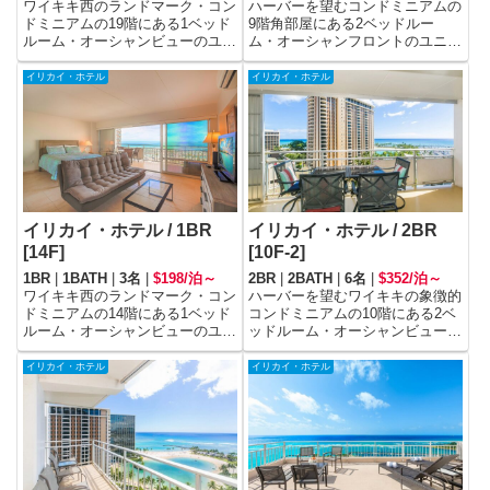
ワイキキ西のランドマーク・コン
ハーバーを望むコンドミニアムの
ドミニアムの19階にある1ベッド
9階角部屋にある2ベッドルー
ルーム・オーシャンビューのユニ
ム・オーシャンフロントのユニッ
ットです。
トです。
イリカイ・ホテル
イリカイ・ホテル
イリカイ・ホテル / 1BR
イリカイ・ホテル / 2BR
[14F]
[10F-2]
1BR
|
1BATH
|
3名
|
$198/泊～
2BR
|
2BATH
|
6名
|
$352/泊～
ワイキキ西のランドマーク・コン
ハーバーを望むワイキキの象徴的
ドミニアムの14階にある1ベッド
コンドミニアムの10階にある2ベ
ルーム・オーシャンビューのユニ
ッドルーム・オーシャンビューの
ットです。
ユニットです。
イリカイ・ホテル
イリカイ・ホテル