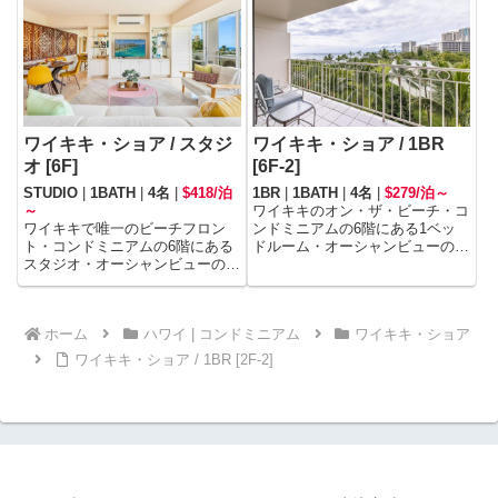
ワイキキ・ショア / スタジ
ワイキキ・ショア / 1BR
オ [6F]
[6F-2]
STUDIO
|
1BATH
|
4名
|
$418/泊
1BR
|
1BATH
|
4名
|
$279/泊～
～
ワイキキのオン・ザ・ビーチ・コ
ワイキキで唯一のビーチフロン
ンドミニアムの6階にある1ベッ
ト・コンドミニアムの6階にある
ドルーム・オーシャンビューのユ
スタジオ・オーシャンビューのユ
ニットです。
ニットです。
ホーム
ハワイ | コンドミニアム
ワイキキ・ショア
ワイキキ・ショア / 1BR [2F-2]