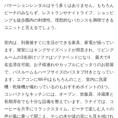
バケーションレンタルはそう多くはありません。もちろん
ビーチのみならず、レストランやナイトライフ、ショッピ
ングも徒歩圏内の利便性。理想的なバカンスを満喫できる
ユニットと言えるでしょう。
室内は、到着後すぐに生活ができる家具、家電が揃ってい
ます。寝室にはキングサイズベッドが用意され、リビング
ルームの3名掛けソファはソファベッドになり、最大で4
名迄滞在可能。お子様連れやカップルにピッタリのお部屋
で、バスルームもハーフサイズのバスタブ付きとなってい
ます。エアコンにWi-Fiはもちろんのこと、室内に洗濯
機・乾燥機が備わっているのもおすすめポイントの1つ。
コンパクトなキッチンには、オーブン、炊飯器、冷蔵庫と
長期滞在でも十分な設備を整えています。ラナイでは、コ
ーヒーを片手にリラックスタイム。ビーチで楽しむ人々の
声が風に乗って聞こえ、ヤシの木や波の音にも耳を傾けれ