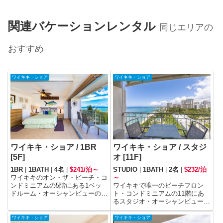
関連バケーションレンタル
同じエリアの
おすすめ
ワイキキ・ショア
ワイキキ・ショア
ワイキキ・ショア / 1BR
ワイキキ・ショア / スタジ
[5F]
オ [11F]
1BR
|
1BATH
|
4名
|
$241/泊～
STUDIO
|
1BATH
|
2名
|
$232/泊
ワイキキのオン・ザ・ビーチ・コ
～
ンドミニアムの5階にある1ベッ
ワイキキで唯一のビーチフロン
ドルーム・オーシャンビューのユ
ト・コンドミニアムの11階にあ
ニットです。
るスタジオ・オーシャンビューの
ユニットです。
ワイキキ・ショア
ワイキキ・ショア