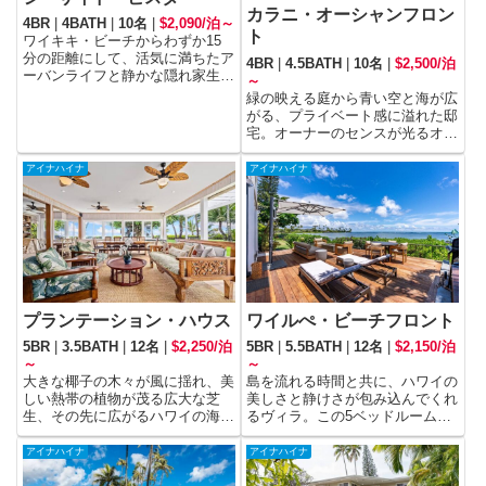
カラニ・オーシャンフロン
4BR
|
4BATH
|
10名
|
$2,090/泊～
ト
ワイキキ・ビーチからわずか15
分の距離にして、活気に満ちたア
4BR
|
4.5BATH
|
10名
|
$2,500/泊
ーバンライフと静かな隠れ家生活
～
のコラボレーションが実現する邸
緑の映える庭から青い空と海が広
宅。ホノルルの静かなビーチフロ
がる、プライベート感に溢れた邸
ントに建ち、豪華さ、快適さ、素
宅。オーナーのセンスが光るオブ
晴らしい海の景色が融合した、楽
ジェが邸宅内を飾り、外の景色だ
園を求める方にピッタリの高級ヴ
けでなく屋内もフォトジェニック
アイナハイナ
アイナハイナ
ィラです。
な空間になっています。
プランテーション・ハウス
ワイルぺ・ビーチフロント
5BR
|
3.5BATH
|
12名
|
$2,250/泊
5BR
|
5.5BATH
|
12名
|
$2,150/泊
～
～
大きな椰子の木々が風に揺れ、美
島を流れる時間と共に、ハワイの
しい熱帯の植物が茂る広大な芝
美しさと静けさが包み込んでくれ
生、その先に広がるハワイの海。
るヴィラ。この5ベッドルームの
まるで家にプライベートの公園が
オーシャンフロントの別荘で、家
付いているかのような、これほど
族や友人と忘れられない思い出を
アイナハイナ
アイナハイナ
の開放感がある物件はオアフ島の
作ることができるでしょう。
南岸では珍しいかもしれません。