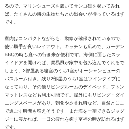
るので、マリンシューズを履いてサンゴ礁を覗いてみれ
ば、たくさんの海の生物たちとの出会いが待っているはず
です。
室内はコンパクトながらも、動線が確保されているので、
使い勝手が良いレイアウト。キッチンも広めで、ガーデン
BBQの時も庭への行き来が便利です。海側に面したスラ
イドドアを開ければ、貿易風が家中を包み込んでくれるで
しょう。3部屋ある寝室のうち1室がオーシャンビューの
バスルーム付き。残り2部屋のうち1室はツインタイプに
なっており、その他リビングルームのデイベッド、フトン
マットレスなども利用可能です。屋外にもリビング・ダイ
ニングスペースがあり、朝食や夕暮れ時など、自然とここ
で過ごす時間も増えそうです。また海を一望できるジャグ
ジーに浸かれば、一日の疲れを癒す至福の時が訪れるはず
です。