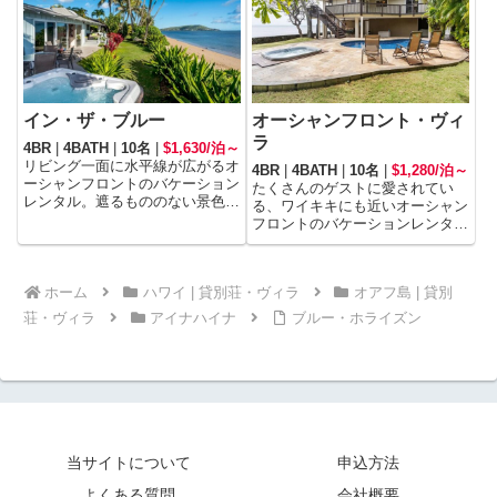
イン・ザ・ブルー
オーシャンフロント・ヴィ
ラ
4BR
|
4BATH
|
10名
|
$1,630/泊～
リビング一面に水平線が広がるオ
4BR
|
4BATH
|
10名
|
$1,280/泊～
ーシャンフロントのバケーション
たくさんのゲストに愛されてい
レンタル。遮るもののない景色
る、ワイキキにも近いオーシャン
と、寄せては返すさざなみを
フロントのバケーションレンタ
BGMに、至福のリラックスタイ
ル。かぐわしい香りを放つプルメ
ムを過ごしてみてはいかが。
リアの木が植えられた手入れの行
き届いた庭には、プールとジャグ
ホーム
ハワイ | 貸別荘・ヴィラ
オアフ島 | 貸別
ジーがあり、現実逃避の別荘生活
を体験できます。
荘・ヴィラ
アイナハイナ
ブルー・ホライズン
当サイトについて
申込方法
よくある質問
会社概要