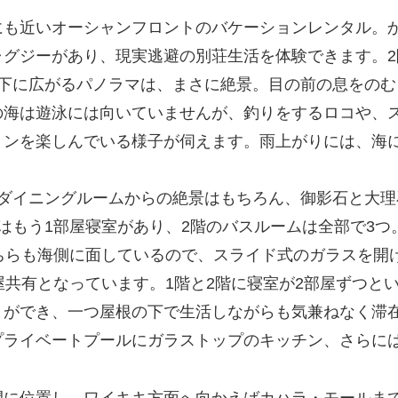
にも近いオーシャンフロントのバケーションレンタル。
グジーがあり、現実逃避の別荘生活を体験できます。2
眼下に広がるパノラマは、まさに絶景。目の前の息をの
の海は遊泳には向いていませんが、釣りをするロコや、
ョンを楽しんでいる様子が伺えます。雨上がりには、海
・ダイニングルームからの絶景はもちろん、御影石と大
はもう1部屋寝室があり、2階のバスルームは全部で3
ちらも海側に面しているので、スライド式のガラスを開
屋共有となっています。1階と2階に寝室が2部屋ずつと
とができ、一つ屋根の下で生活しながらも気兼ねなく滞
プライベートプールにガラストップのキッチン、さらに
間に位置し、ワイキキ方面へ向かえばカハラ・モールま