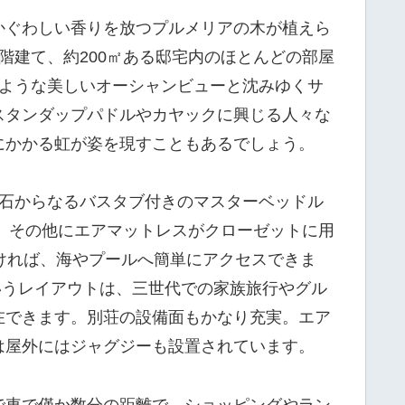
かぐわしい香りを放つプルメリアの木が植えら
階建て、約200㎡ある邸宅内のほとんどの部屋
むような美しいオーシャンビューと沈みゆくサ
スタンダップパドルやカヤックに興じる人々な
にかかる虹が姿を現すこともあるでしょう。
理石からなるバスタブ付きのマスターベッドル
つ。その他にエアマットレスがクローゼットに用
ければ、海やプールへ簡単にアクセスできま
いうレイアウトは、三世代での家族旅行やグル
在できます。別荘の設備面もかなり充実。エア
は屋外にはジャグジーも設置されています。
で車で僅か数分の距離で、ショッピングやラン