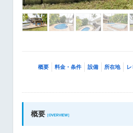
概要
料金・条件
設備
所在地
レ
概要
［OVERVIEW］