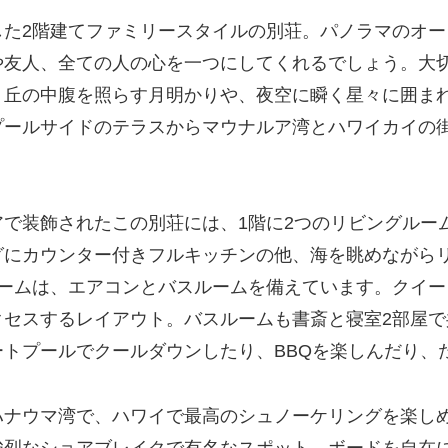
した2階建てファミリースタイルの別荘。パノラマのオ
や友人、全ての人の心を一つにしてくれるでしょう。大
。丘の中腹を照らす月明かりや、夜空に瞬く星々に囲ま
プールサイドのテラスからマウナルア湾とハワイカイの
で装飾されたこの別荘には、1階に2つのリビングルー
グにカウンター付きフルキッチンの他、海を眺めながら
ームは、エアコンとバスルームを備えています。クイー
クセスするレイアウト。バスルームも書斎と寝室2部屋
トプールでクールダウンしたり、BBQを楽しんだり、
ハナウマ湾で、ハワイで最高のシュノーケリングを楽し
強烈なショアブレイクで有名なスポット。ボードを自在