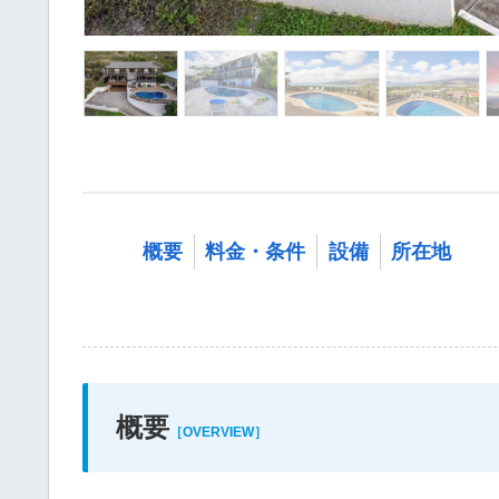
概要
料金・条件
設備
所在地
概要
［OVERVIEW］