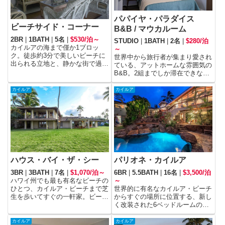
パパイヤ・パラダイス
ビーチサイド・コーナー
B&B / マウカルーム
2BR
|
1BATH
|
5名
|
$530/泊～
STUDIO
|
1BATH
|
2名
|
$280/泊
カイルアの海まで僅か1ブロッ
～
ク。徒歩約3分で美しいビーチに
世界中から旅行者が集まり愛され
出られる立地と、静かな街で過ご
ている、アットホームな雰囲気の
す時間が、いつもと違う旅に癒し
B&B。2組までしか滞在できない
を与えてくれるハワイアンハウス
静かな部屋で、2人だけのゆった
です。
りとした時間を過ごせます。
カイルア
カイルア
パリオネ・カイルア
ハウス・バイ・ザ・シー
6BR
|
5.5BATH
|
16名
|
$3,500/泊
3BR
|
3BATH
|
7名
|
$1,070/泊～
～
ハワイ州でも最も有名なビーチの
世界的に有名なカイルア・ビーチ
ひとつ、カイルア・ビーチまで芝
からすぐの場所に位置する、新し
生を歩いてすぐの一軒家。ビーチ
く改装された6ベッドルームのト
を見下ろすラナイからは日の出
ロピカル・エステート。カイルア
を、砂浜にあるプライベートな休
の柔らかな白い砂浜と、ターコイ
憩場所からは夕日をお楽しみくだ
カイルア
カイルア