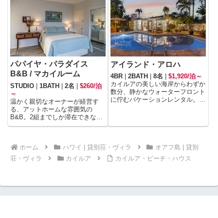
ズブルーの海までわずか徒歩1分
さい。
の特別なロケーションで、高級リ
ゾートのようなプライバシー、快
適さ、アメニティを独り占めでき
ます。
パパイヤ・パラダイス
アイランド・アロハ
B&B / マカイルーム
4BR
|
2BATH
|
8名
|
$1,920/泊～
カイルアの美しい海岸からわずか
STUDIO
|
1BATH
|
2名
|
$260/泊
数分、静かなウォーターフロント
～
に佇むバケーションレンタル。
温かく親切なオーナーが経営す
広々とした1,100㎡を超える敷地
る、アットホームな雰囲気の
を持ち、水辺の穏やかな暮らし
B&B。2組までしか滞在できない
が、カイルアならではの癒しを与
静かなB&Bのプールサイドやラ
えてくれる一軒家です。
ナイで、2人だけのゆったりとし
た時間を過ごしたり、海外からの
ホーム
ハワイ | 貸別荘・ヴィラ
オアフ島 | 貸別
旅行者との交流を楽しんでみては
いかが。
荘・ヴィラ
カイルア
カイルア・ビーチ・ハウス